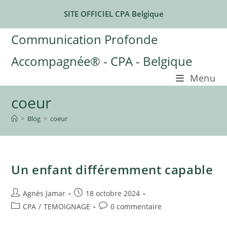
Skip
SITE OFFICIEL CPA Belgique
to
content
Communication Profonde
Accompagnée® - CPA - Belgique
Menu
coeur
>
Blog
>
coeur
Un enfant différemment capable
Auteur/autrice
Publication
Agnès Jamar
18 octobre 2024
de
publiée :
Post
Commentaires
CPA
/
TEMOIGNAGE
0 commentaire
la
category:
de
publication :