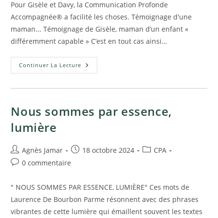
la
Pour Gisèle et Davy, la Communication Profonde
publication :
Accompagnée® a facilité les choses. Témoignage d'une
maman... Témoignage de Gisèle, maman d’un enfant «
différemment capable » C’est en tout cas ainsi…
Un
Continuer La Lecture
Enfant
Différemment
Capable
Nous sommes par essence,
lumière
Auteur/autrice
Publication
Post
Agnès Jamar
18 octobre 2024
CPA
de
publiée :
category:
Commentaires
0 commentaire
la
de
publication :
la
" NOUS SOMMES PAR ESSENCE, LUMIÈRE" Ces mots de
publication :
Laurence De Bourbon Parme résonnent avec des phrases
vibrantes de cette lumière qui émaillent souvent les textes