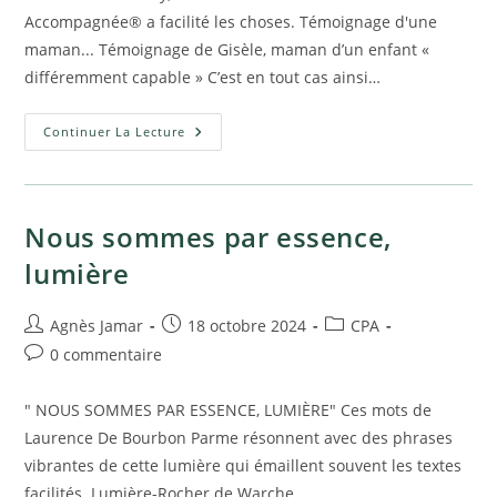
publication :
Accompagnée® a facilité les choses. Témoignage d'une
maman... Témoignage de Gisèle, maman d’un enfant «
différemment capable » C’est en tout cas ainsi…
Un
Continuer La Lecture
Enfant
Différemment
Capable
Nous sommes par essence,
lumière
Auteur/autrice
Publication
Post
Agnès Jamar
18 octobre 2024
CPA
de
publiée :
category:
Commentaires
0 commentaire
la
de
publication :
la
" NOUS SOMMES PAR ESSENCE, LUMIÈRE" Ces mots de
publication :
Laurence De Bourbon Parme résonnent avec des phrases
vibrantes de cette lumière qui émaillent souvent les textes
facilités. Lumière-Rocher de Warche…