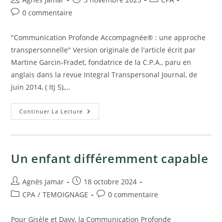
de
publiée :
category:
Commentaires
0 commentaire
la
de
publication :
la
"Communication Profonde Accompagnée® : une approche
publication :
transpersonnelle" Version originale de l'article écrit par
Martine Garcin-Fradet, fondatrice de la C.P.A., paru en
anglais dans la revue Integral Transpersonal Journal, de
juin 2014, ( Itj 5),…
How
Continuer La Lecture
Accompanied
Inner
Communication
(AIC)
Contributes
To
Un enfant différemment capable
Metamorphosis
Auteur/autrice
Publication
Agnès Jamar
18 octobre 2024
de
publiée :
Post
Commentaires
CPA
/
TEMOIGNAGE
0 commentaire
la
category:
de
publication :
la
Pour Gisèle et Davy, la Communication Profonde