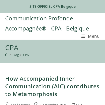
Skip
SITE OFFICIEL CPA Belgique
to
content
Communication Profonde
Accompagnée® - CPA - Belgique
Menu
CPA
>
Blog
>
CPA
How Accompanied Inner
Communication (AIC) contributes
to Metamorphosis
Auteur/autrice
Publication
Post
Agnès Jamar
3 novembre 2025
CPA